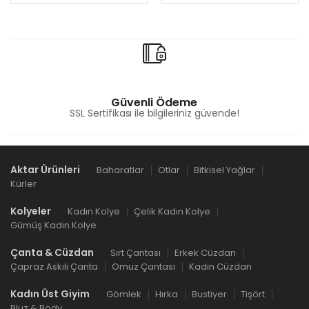
Güvenli Ödeme
SSL Sertifikası ile bilgileriniz güvende!
Aktar Ürünleri
Baharatlar
Otlar
Bitkisel Yağlar
Kürler
Kolyeler
Kadın Kolye
Çelik Kadın Kolye
Gümüş Kadın Kolye
Çanta & Cüzdan
Sırt Çantası
Erkek Cüzdan
Çapraz Askılı Çanta
Omuz Çantası
Kadın Cüzdan
Kadın Üst Giyim
Gömlek
Hırka
Bustiyer
Tişört
Bluz & Body