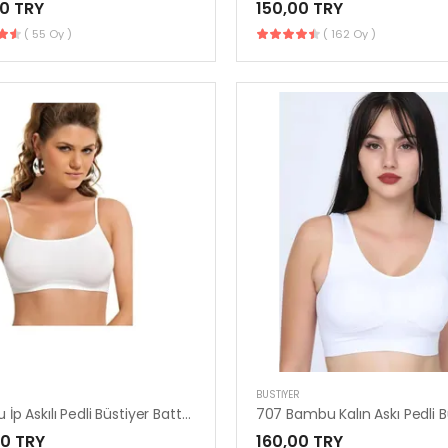
0 TRY
150,00 TRY
( 55 Oy )
( 162 Oy )
R
BUSTIYER
Bambu İp Askılı Pedli Büstiyer Battal Beden 708-B
707 Bambu Kalın Askı Pedli B
00 TRY
160,00 TRY