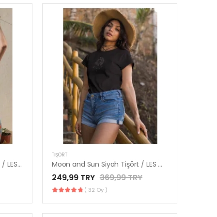
TIŞÖRT
Ananas Baskılı Minimal Tişört / LES MINORIA
Moon and Sun Siyah Tişört / LES MINORIA
249,99 TRY
369,99 TRY
( 32 Oy )