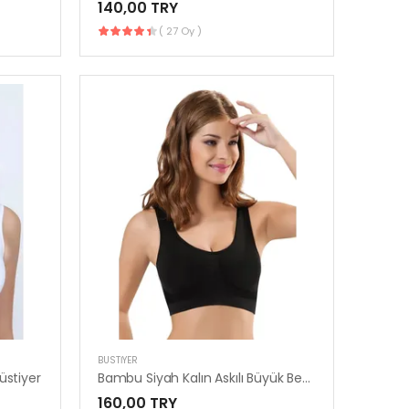
140,00 TRY
( 27 Oy )
BUSTIYER
üstiyer
Bambu Siyah Kalın Askılı Büyük Beden Pedli Büstiyer / Spor Sütyen 707
160,00 TRY