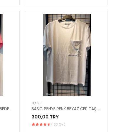
TIŞÖRT
BASİC PENYE CEP TAŞ DETAY BEDENLERİ S M L XL
BASİC PENYE RENK BEYAZ CEP TAŞ DETAY BEDENLERİ S M L XL
300,00 TRY
( 23 Oy )