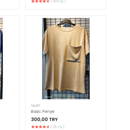
( 104 Oy )
TIŞÖRT
Basic Penye
300,00 TRY
( 35 Oy )