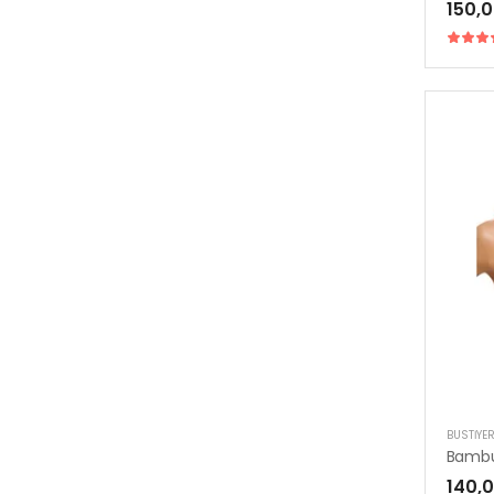
150,0
BUSTIYE
140,