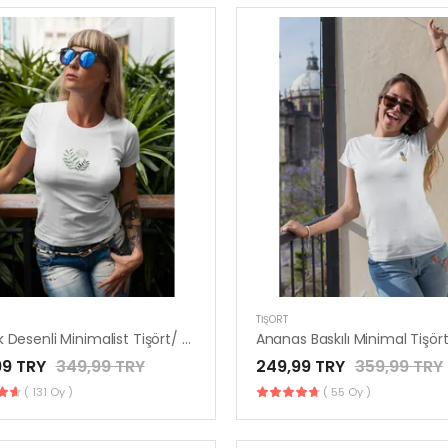
TIŞÖRT
Yaprak Desenli Minimalist Tişört/ LESM MINORIA
99 TRY
349,99 TRY
249,99 TRY
359,99 TRY
( 131 Oy )
( 55 Oy )