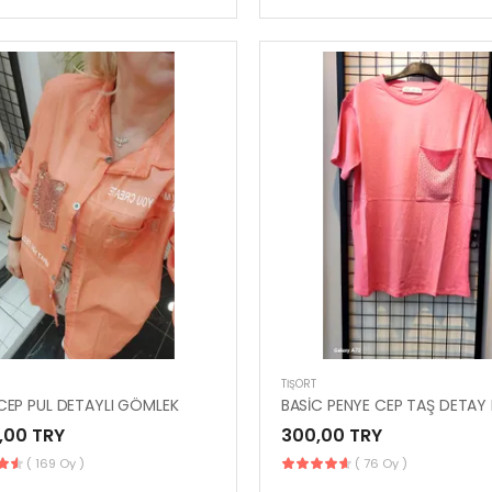
TIŞÖRT
 CEP PUL DETAYLI GÖMLEK
,00 TRY
300,00 TRY
( 169 Oy )
( 76 Oy )