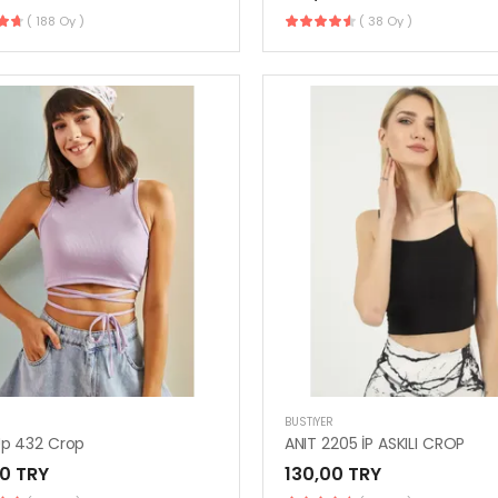
( 188 Oy )
( 38 Oy )
R
BUSTIYER
Up 432 Crop
ANIT 2205 İP ASKILI CROP
0 TRY
130,00 TRY