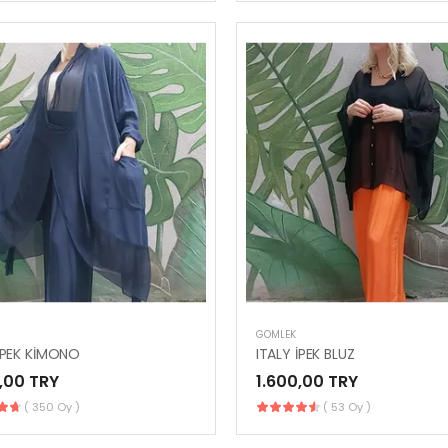
GÖMLEK
 İPEK KİMONO
ITALY İPEK BLUZ
,00 TRY
1.600,00 TRY
( 350 Oy )
( 53 Oy )