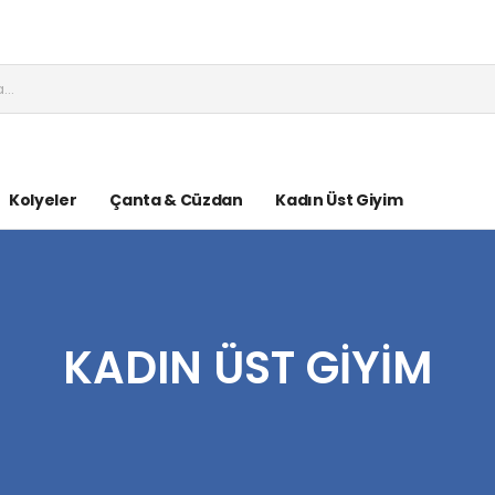
Kolyeler
Çanta & Cüzdan
Kadın Üst Giyim
KADIN ÜST GIYIM