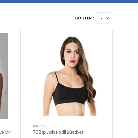
GÖSTER :
BUSTIYER
I CROP
708 İp Askı Pedli Büstiyer