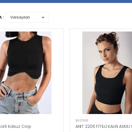
 :
R
BUSTIYER
ncirli Kolsuz Crop
ANIT 2206 FİTİLLİ KALIN ASKIL