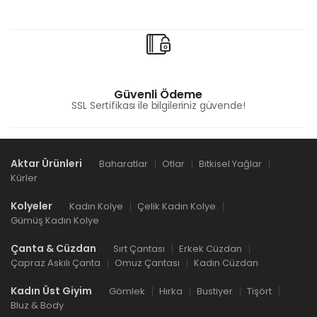
Güvenli Ödeme
SSL Sertifikası ile bilgileriniz güvende!
Aktar Ürünleri
Baharatlar
Otlar
Bitkisel Yağlar
Kürler
Kolyeler
Kadın Kolye
Çelik Kadın Kolye
Gümüş Kadın Kolye
Çanta & Cüzdan
Sırt Çantası
Erkek Cüzdan
Çapraz Askılı Çanta
Omuz Çantası
Kadın Cüzdan
Kadın Üst Giyim
Gömlek
Hırka
Bustiyer
Tişört
Bluz & Body