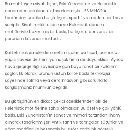
Bu muhteşem siyah tişört, Eski Yunanistan ve Helenistik
dönemden esinlenerek tasarlanmıştır. LES MINORIA
tarafından üretilen bu şık tişört, sportif ve modern bir tarza
sahiptir. Siyah renkli tasarımı ve Helenistik dönem
motifleriyle bezenmiş bir baskı, bu tişörte benzersiz bir
görünüm kazandırmaktadır.
Kaliteli malzemelerden üretilmiş olan bu tişört, pamuklu
yapısı sayesinde hem yumuşak hem de dayanıklıdır. Ayrıca
hava geçirgenliği sayesinde gün boyu rahat bir kullanım
sağlar. Ek olarak, ürünün üstün kalite baskı teknolojisi
sayesinde solma veya deformasyon gibi sorunlarla
karşılaşmanız mümkün değildir.
Bu şık tişörtün en dikkat çekici özelliklerinden biri de
Helenistik motiflerine sahip olmasıdır. Bu özel ve çok yönlü
baskı, Eski Yunanistan'ın sanat ve mimari tarzından ilham
alınarak tasarlanmıştır. Antik tanrı ve tanrıçalar, sütunlar ve
ağaç motifleri ile bezenmiş bu tişört, tarihi bir görsellik