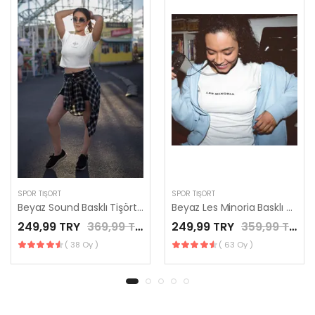
SPOR TIŞÖRT
SPOR TIŞÖRT
Beyaz Sound Basklı Tişört / LES MINORIA
Beyaz Les Minoria Basklı Tişört / LES MINORIA
249,99 TRY
369,99 TRY
249,99 TRY
359,99 TRY
( 38 Oy )
( 63 Oy )