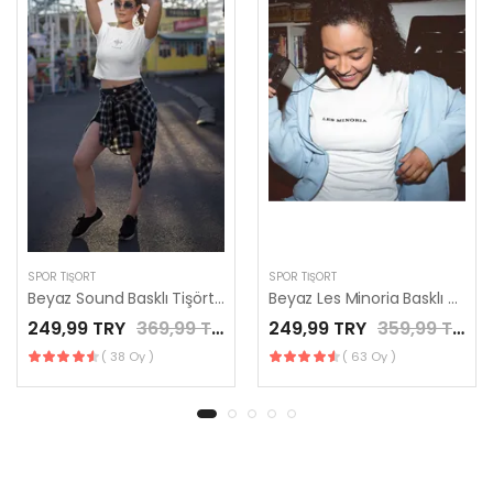
SPOR TIŞÖRT
SPOR TIŞÖRT
Beyaz Sound Basklı Tişört / LES MINORIA
Beyaz Les Minoria Basklı Tişört / LES MINORIA
249,99 TRY
369,99 TRY
249,99 TRY
359,99 TRY
( 38 Oy )
( 63 Oy )