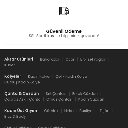
Güvenli Ödeme
SSL Sertifikası ile bilgileriniz güvende!
Aktar Ürünleri
Baharatlar
Otlar
Bitkisel Yağlar
Kürler
Kolyeler
Kadın Kolye
Çelik Kadın Kolye
Gümüş Kadın Kolye
Çanta & Cüzdan
Sırt Çantası
Erkek Cüzdan
Çapraz Askılı Çanta
Omuz Çantası
Kadın Cüzdan
Kadın Üst Giyim
Gömlek
Hırka
Bustiyer
Tişört
Bluz & Body
Gizlilik Politikası
Çerez Politikası