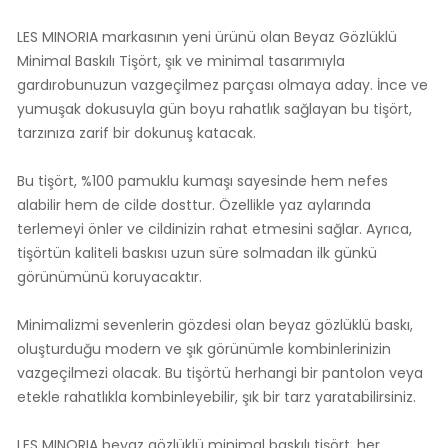
LES MINORIA markasının yeni ürünü olan Beyaz Gözlüklü
Minimal Baskılı Tişört, şık ve minimal tasarımıyla
gardırobunuzun vazgeçilmez parçası olmaya aday. İnce ve
yumuşak dokusuyla gün boyu rahatlık sağlayan bu tişört,
tarzınıza zarif bir dokunuş katacak.
Bu tişört, %100 pamuklu kumaşı sayesinde hem nefes
alabilir hem de cilde dosttur. Özellikle yaz aylarında
terlemeyi önler ve cildinizin rahat etmesini sağlar. Ayrıca,
tişörtün kaliteli baskısı uzun süre solmadan ilk günkü
görünümünü koruyacaktır.
Minimalizmi sevenlerin gözdesi olan beyaz gözlüklü baskı,
oluşturduğu modern ve şık görünümle kombinlerinizin
vazgeçilmezi olacak. Bu tişörtü herhangi bir pantolon veya
etekle rahatlıkla kombinleyebilir, şık bir tarz yaratabilirsiniz.
LES MINORIA beyaz gözlüklü minimal baskılı tişört, her