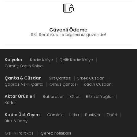
Güvenli Ödeme
SSL Sertifikası ile bilgileriniz güvende!
Kolyeler
Kadın Kolye
Çelik Kadın Kolye
Gümüş Kadın Kolye
Çanta & Cüzdan
Sırt Çantası
Erkek Cüzdan
Çapraz Askılı Çanta
Omuz Çantası
Kadın Cüzdan
Aktar Ürünleri
Baharatlar
Otlar
Bitkisel Yağlar
Kürler
Kadın Üst Giyim
Gömlek
Hırka
Bustiyer
Tişört
Bluz & Body
Gizlilik Politikası
Çerez Politikası